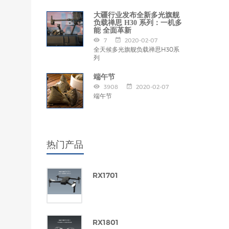
大疆行业发布全新多光旗舰
负载禅思 H30 系列：一机多
能 全面革新
7
2020-02-07
全天候多光旗舰负载禅思H30系
列
端午节
3908
2020-02-07
端午节
热门产品
RX1701
RX1801