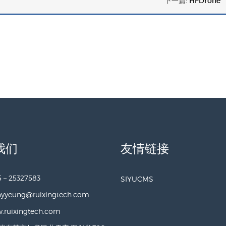
下一篇:
HFDrone
我们
友情链接
5－25327583
SIYUCMS
nyyeung@ruixingtech.com
.ruixingtech.com